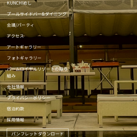
KUNCHIめし
プールサイドバー&ダイニング
会議/パーティ
アクセス
アートギャラリー
フォトギャラリー
パームロイヤルリゾートの取り
組み
会社情報
プライバシーポリシー
宿泊約款
採用情報
パンフレットダウンロード