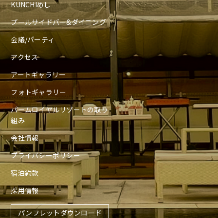
KUNCHIめし
プールサイドバー&ダイニング
会議/パーティ
アクセス
アートギャラリー
フォトギャラリー
パームロイヤルリゾートの取り
組み
会社情報
プライバシーポリシー
宿泊約款
採用情報
パンフレットダウンロード