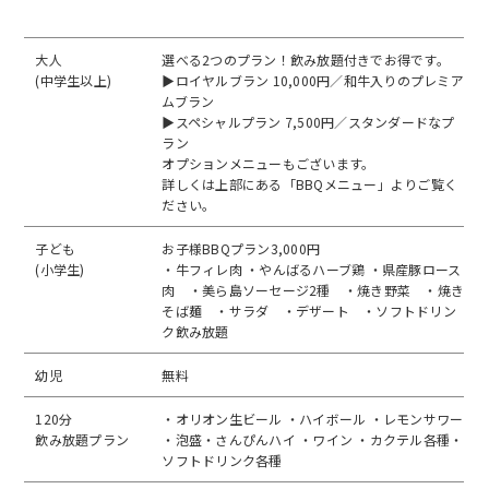
大人
選べる2つのプラン！飲み放題付きでお得です。
(中学生以上)
▶ロイヤルブラン 10,000円／和牛入りのプレミア
ムブラン
▶スペシャルプラン 7,500円／スタンダードなプ
ラン
オプションメニューもございます。
詳しくは上部にある「BBQメニュー」よりご覧く
ださい。
子ども
お子様BBQプラン3,000円
(小学生)
・牛フィレ肉 ・やんばるハーブ鶏 ・県産豚ロース
肉 ・美ら島ソーセージ2種 ・焼き野菜 ・焼き
そば麺 ・サラダ ・デザート ・ソフトドリン
ク飲み放題
幼児
無料
120分
・オリオン生ビール ・ハイボール ・レモンサワー
飲み放題プラン
・泡盛・さんぴんハイ ・ワイン ・カクテル各種・
ソフトドリンク各種