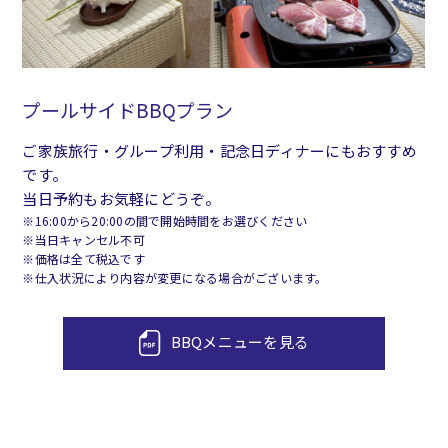
プールサイドBBQプラン
プールサイドパーティプラン
結婚式二次会プラン
ご家族旅行・グループ利用・記念日ディナーにもおすすめ
ビュッフェ
結婚式二次会以外でも、気軽な集まりにご利用いただけま
です。
120分飲み放題付き 20名様より￥6,500～
す。
当日予約もお気軽にどうぞ。
飲み放題2,500円+お料理（メニューは予算に応じてご相談
※16:00から20:00の間で開始時間をお選びください
※当日キャンセル不可
お料理の内容は予算に応じてご相談を承ります。
を承ります）
※価格は全て税込です
オプション機材あり
※仕入状況により内容が変更になる場合がございます。
マイク、スピーカー、プロジェクター、スクリーン
お問い合わせをする
BBQメニューを見る
宴会利用規約を見る