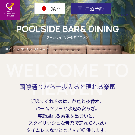
宿泊予約
JA
MENU
POOLSIDE BAR& DINING
プールサイドバー&ダイニング
Top
＞
プールサイドバー&ダイニング
WELCOME TO
HEAVEN
国際通りから一歩入ると現れる楽園
迎えてくれるのは、芭蕉と夜香木、
パームツリーと水辺の安らぎ。
笑顔溢れる素敵な出会いと、
スタイリッシュな音楽で忘れられない
タイムレスなひとときをご提供します。