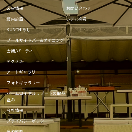
客室情報
お問い合わせ
館内施設
ホテル会員
KUNCHIめし
プールサイドバー&ダイニング
会議/パーティ
アクセス
アートギャラリー
フォトギャラリー
パームロイヤルリゾートの取り
組み
会社情報
プライバシーポリシー
宿泊約款