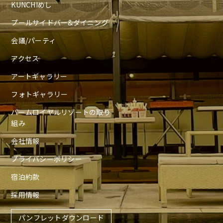
KUNCHIめし
プールサイドバー&ダイニング
会議/パーティ
アクセス
アートギャラリー
フォトギャラリー
パームロイヤルリゾートの取り
組み
会社情報
プライバシーポリシー
宿泊約款
採用情報
パンフレットダウンロード