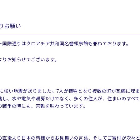
りお願い
ト国際通りはクロアチア共和国名誉領事館も兼ねております。
よりお知らせでございます。
アチアに強い地震がありました。7人が犠牲となり複数の町が瓦礫に埋
壊し、水や電気や暖房だけでなく、多くの住人が、住まいのすべ
の戦争の時にも、苦難を味わっています。
の直後より日本の皆様からお見舞いの言葉、そしてご寄付が次々